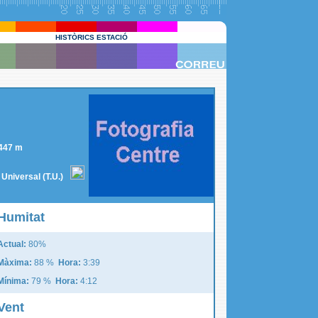
HISTÒRICS ESTACIÓ
: 447 m
Universal (T.U.)
Humitat
Actual:
80%
Màxima:
88 %
Hora:
3:39
Mínima:
79 %
Hora:
4:12
Vent