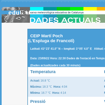
CEIP Martí Poch
(L'Espluga de Francolí)
Latitud: 41º 23' 41.0" N -- longitud: 1º 05' 4.0" E Altitud
Data: 23/09/22 Hora: 22:30 Dades de l'estació en Temps 
(Dades actualitzades cada
30
minuts)
Temperatura
Actual:
16.8 °C
Màxima:
18.3 °C
Hora:
4:04
Mínima
: 16.7 °C
Hora:
4:14
Pressió