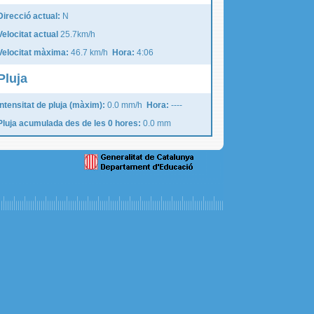
Direcció actual:
N
Velocitat actual
25.7km/h
Velocitat màxima:
46.7 km/h
Hora:
4:06
Pluja
Intensitat de pluja (màxim):
0.0 mm/h
Hora:
----
Pluja acumulada des de les 0 hores:
0.0 mm